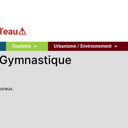
l'eau⚠
Tourisme
Urbanisme / Environnement
a Gymnastique
eureux.